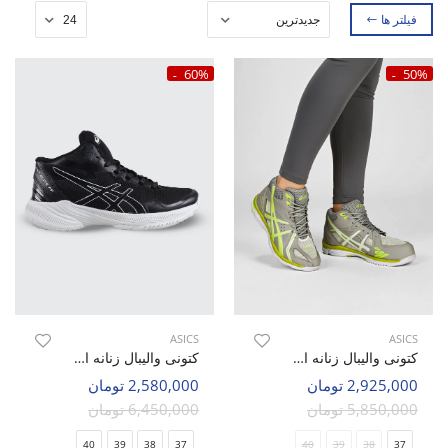
فیلتر ها
60%
50%
ASICS
ASICS
کتونی والیبال زنانه اسیکس Asics Gel-Volley Mid W
کتونی والیبال زنانه اسیکس Asics Sky Elite 2 W
2,925,000 تومان
2,580,000 تومان
5,850,000 تومان
6,450,000 تومان
40
39
38
37
40
39
38
37