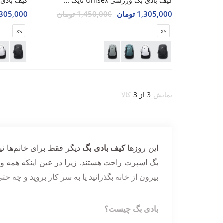
کیف بادی بگ ورزشی Unisex نایک Nike Zephor U
1,305,000 تومان
1,450,000 تومان
1,305,000 تو
XS
XS
نمایش
3 از 3
کالا
این روزها
کیف بادی
بگ
دیگر فقط برای خانم‌ها ن
بگ اسپرت راحت هستند. زیرا در عین اینکه همه وسا
بیرون از خانه بگذرانید یا به سر کار بروید و چه حت
بادی بگ چیست؟