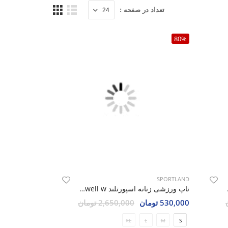
تعداد در صفحه :
80%
SPORTLAND
Howell
تاپ ورزشی زنانه اسپورتلند Howell w
530,000 تومان
2,650,000 تومان
XL
L
M
S