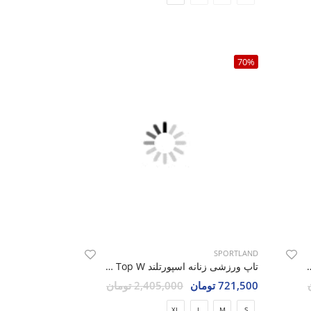
70%
SPORTLAND
سپورتلند Peak Top W
تاپ ورزشی زنانه اسپورتلند Peak Top W
721,500 تومان
2,405,000 تومان
XL
L
M
S