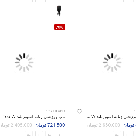
70%
SPORTLAND
S
شلوارک ورزشی زنانه اسپورتلند Ipeak W
تاپ ورزشی زنانه ا
2,850,000 تومان
721,500 تومان
2,405,000 تومان
XL
L
M
S
XL
L