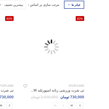
فیلتر ها
مرتب سازی بر اساس :
80%
80%
PORTLAND
SPORTLAND
تی شرت ورزشی زنانه اسپورتلند Athleto W
730,000 تومان
3,650,000 تومان
730,000 تومان
M
S
XL
L
M
S