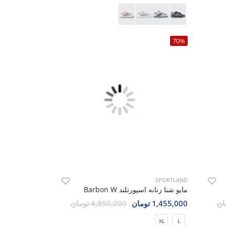
70%
SPORTLAND
مایو شنا زنانه اسپورتلند Barbon W
1,455,000 تومان
4,850,000 تومان
XL
L