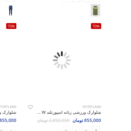
70%
70%
PORTLAND
SPORTLAND
شلوارک ورزشی زنانه اسپورتلند Ipeak W
855,000 تومان
2,850,000 تومان
855,000 تومان
M
S
XL
L
M
S