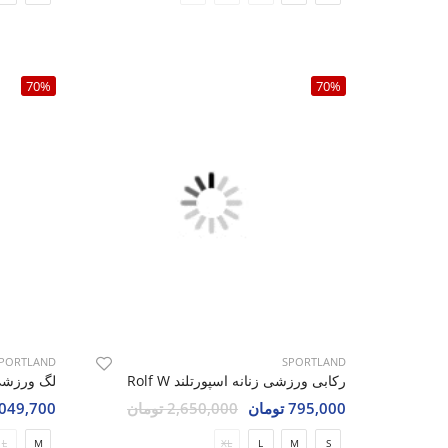
70%
70%
PORTLAND
SPORTLAND
رکابی ورزشی زنانه اسپورتلند Rolf W
795,000 تومان
2,650,000 تومان
1,049,700 تو
L
M
XL
L
M
S