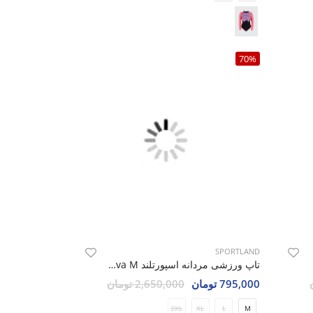
70%
SPORTLAND
تاپ ورزشی مردانه اسپورتلند Slava M
795,000 تومان
2,650,000 تومان
2XL
XL
L
M