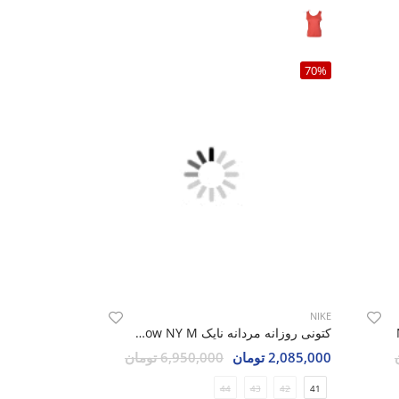
70%
NIKE
کتونی روزانه مردانه نایک Nike Nike Dunk Low NY M
2,085,000 تومان
6,950,000 تومان
44
43
42
41