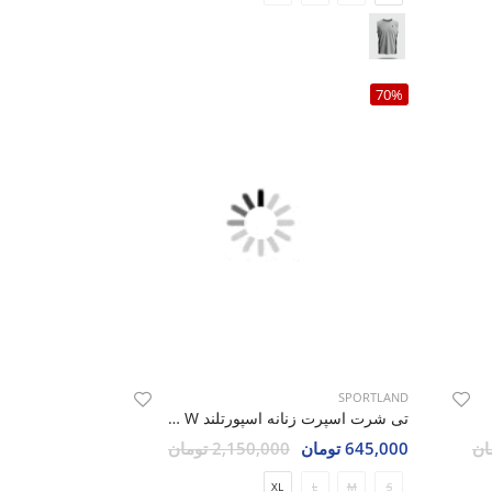
70%
SPORTLAND
تی شرت اسپرت زنانه اسپورتلند Castiel W
645,000 تومان
2,150,000 تومان
XL
L
M
S