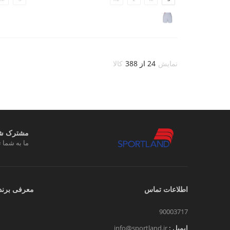
نمایش
24 از 388
کالا
مشترک شوی
ما به شما ت
اطلاعات تماس
معرفی برند
90003717
ایمیل :
info@sportland.ir