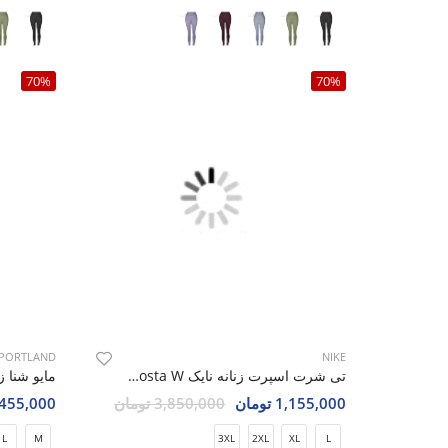
70%
70%
PORTLAND
NIKE
تی شرت اسپرت زنانه نایک Nike Costa W
مایو شنا زنان
1,155,000 تومان
3,850,000 تومان
1,455,000 تو
L
M
3XL
2XL
XL
L