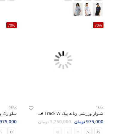
70%
70%
PEAK
PEAK
شلوار ورزشی زنانه پیک Core Track W
975,000 تومان
3,250,000 تومان
975,000 تومان
S
XS
XL
L
M
S
XS