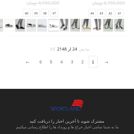
6,950,000 تومان
4,950,000 تومان
40
39
38
37
44
43
42
41
نمایش
24 از 2148
کالا
6
5
4
3
2
1
مشترک شوید تا آخرین اخبار را دریافت کنید
ما به شما تمامی اخبار حراج ها و رویداد ها را اطلاع رسانی میکنیم.