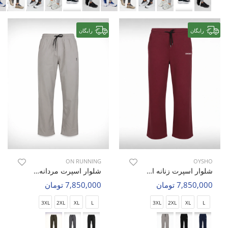
رایگان
رایگان
ON RUNNING
OYSHO
شلوار اسپرت زنانه اویشو Free Motion W
شلوار اسپرت مردانه آن رانینگ Easy Flex M
7,850,000 تومان
7,850,000 تومان
3XL
2XL
XL
L
3XL
2XL
XL
L