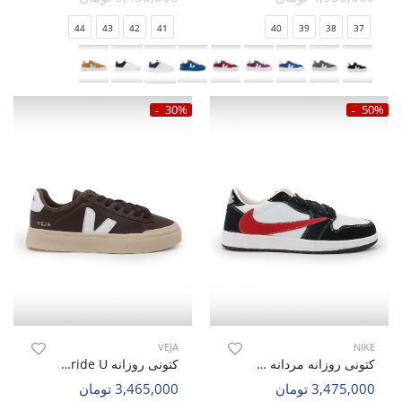
44
43
42
41
40
39
38
37
30%
50%
VEJA
NIKE
کتونی روزانه مردانه نایک Nike Jordan 1 Low Travis Scott M
کتونی روزانه Unisex VEJA Veja Stride U
3,475,000 تومان
3,465,000 تومان