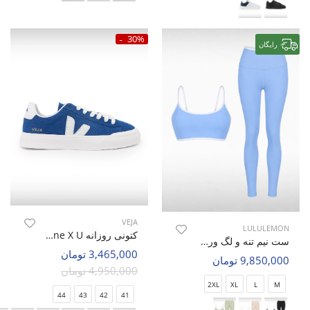
30%
رایگان
VEJA
LULULEMON
کتونی روزانه Unisex VEJA Veja One X U
ست نیم تنه و لگ ورزشی زنانه لولولمون Luna Charm W
3,465,000 تومان
9,850,000 تومان
4,950,000 تومان
2XL
XL
L
M
44
43
42
41