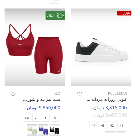
30%
رایگان
ALO
PULL&BEAR
کتونی روزانه مردانه پول اند بیر Urban Step M
ست نیم تنه و شورتک ورزشی زنانه الو Alo Cozy Fit W
3,815,000 تومان
9,850,000 تومان
5,450,000 تومان
2XL
XL
L
M
44
43
42
41