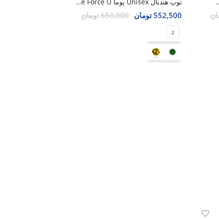
پوما Orbita Laliga U
توپ هندبال Unisex پوما Game Force U
552,500 تومان
650,000 تومان
2