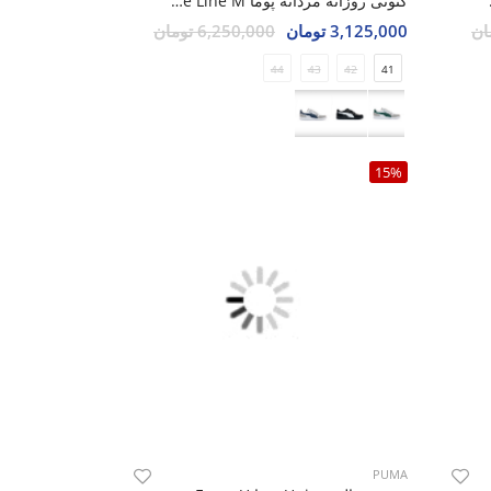
Suede 
کتونی روزانه مردانه پوما Suede Line M
3,125,000 تومان
6,250,000 تومان
44
43
42
41
15%
PUMA