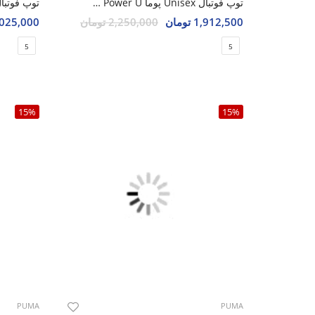
توپ فوتبال Unisex پوما Evo Power U
1,912,500 تومان
2,250,000 تومان
2,025,000 تو
5
5
15%
15%
PUMA
PUMA