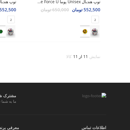
توپ هندبال Unisex پوما Game Force U
552,500 تومان
650,000 تومان
552,500 تومان
2
2
نمایش
11 از 11
کالا
مشترک شوی
ما به شما ت
اطلاعات تماس
معرفی برند