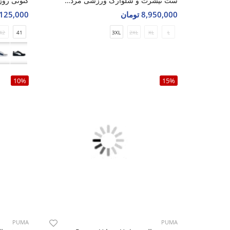
ست تیشرت و شلوارک ورزشی مردانه پوما Flex Zone M
8,950,000 تومان
3,125,000 تو
42
41
3XL
2XL
XL
L
10%
15%
PUMA
PUMA