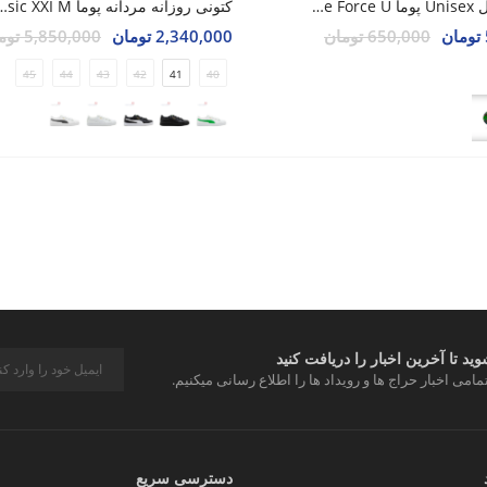
توپ هندبال Unisex پوما Game Force U
کتونی روزانه مردانه پوما XI M
650,000 تومان
2,340,000 تومان
5,850,000 تومان
45
44
43
42
41
40
د تا آخرین اخبار را دریافت کنید
مامی اخبار حراج ها و رویداد ها را اطلاع رسانی میکنیم.
دسترسی سریع