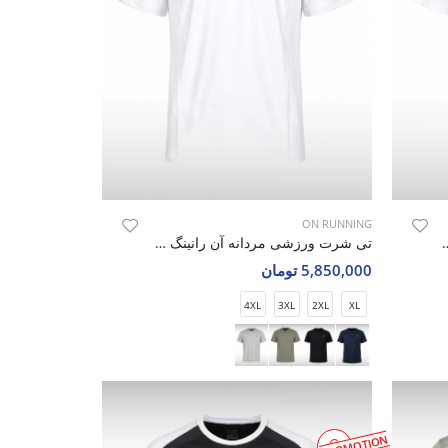
ON RUNNING
نایک Nike Nova Spirit M
تی شرت ورزشی مردانه آن رانینگ Blaze Fit M
5,850,000 تومان
4XL
3XL
2XL
XL
PROMOTION