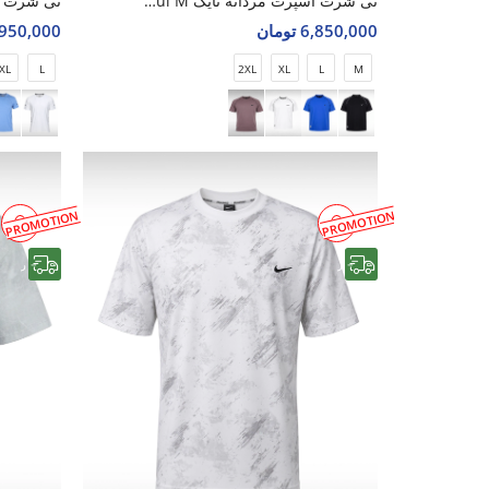
تی شرت اسپرت مردانه نایک Nike Iron Soul M
6,850,000 تومان
3,950,000 تو
XL
L
2XL
XL
L
M
PROMOTION
PROMOTION
رایگان
رایگان