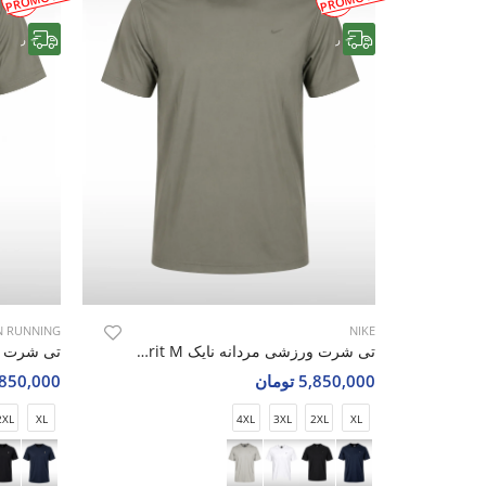
رایگان
رایگان
 RUNNING
NIKE
تی شرت ورزشی مردانه نایک Nike Nova Spirit M
5,850,000 تومان
5,850,000 تو
2XL
XL
4XL
3XL
2XL
XL