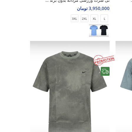
ند Iron Pulse M
تی شرت ورزشی مردانه بدون برند Apex Motion M
3,950,000 تومان
3XL
2XL
XL
L
PROMOTION
رایگان