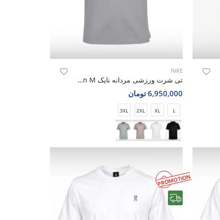
NIKE
تی شرت ورزشی مردانه نایک Nike Alpha Motion M
6,950,000 تومان
3XL
2XL
XL
L
PROMOTION
رایگان