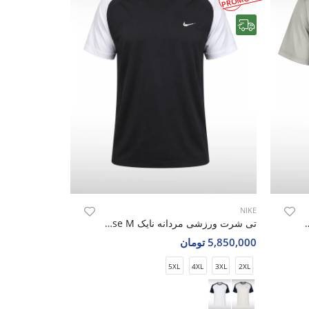
رایگان
NIKE
نایک Nike Nova Spirit M
تی شرت ورزشی مردانه نایک Nike Air Pulse M
5,850,000 تومان
5XL
4XL
3XL
2XL