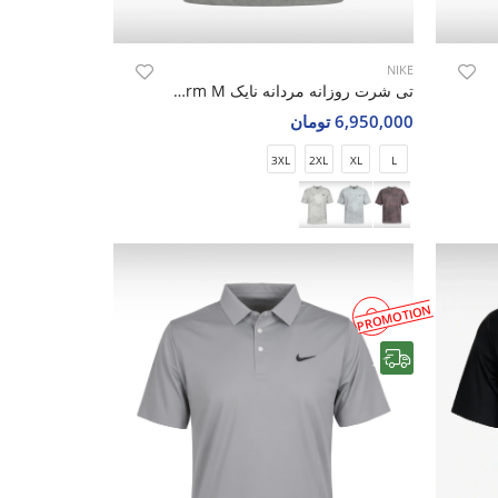
NIKE
Nik
تی شرت روزانه مردانه نایک Nike Silent Storm M
6,950,000 تومان
3XL
2XL
XL
L
PROMOTION
رایگان