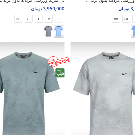
تی شرت ورزشی مردانه بدون برند Apex Motion M
تی شرت ورزشی مردانه بدون بر
مان
3,950,000 تومان
2XL
XL
L
M
S
3XL
2XL
PROMOTION
رایگان