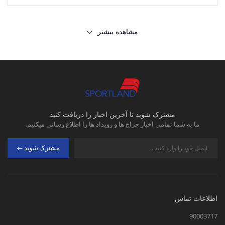
خنک و راحت.
یکی از بزرگترین مزایا این
است که به شما اجازه می‌دهد در طول
مشاهده بیشتر
تمرین خنک و راحت بمانید.
نشان دادن عضلات.
بیایید صادق باشیم،
یکی از اصلی ترین دلایلی که مردان
ورزش می‌کنند، عضله سازی است و
پوشیدن رکابی و شلوارک ورزشی مردانه
بهترین راه برای این کار است.
مشترک شوید تا آخرین اخبار را دریافت کنید
ما به شما تمامی اخبار حراج ها و رویداد ها را اطلاع رسانی میکنیم.
افزایش دامنه حرکتی
. یکی دیگر از مزایای
ست رکابی و شلوارک ورزشی مردانه
مشترک شوید
است.
افزایش اعتماد به نفس.
پوشیدن ست
رکابی و شلوارک ورزشی می‌تواند به
اطلاعات تماس
افزایش اعتماد به نفس شما کمک کند.
90003717