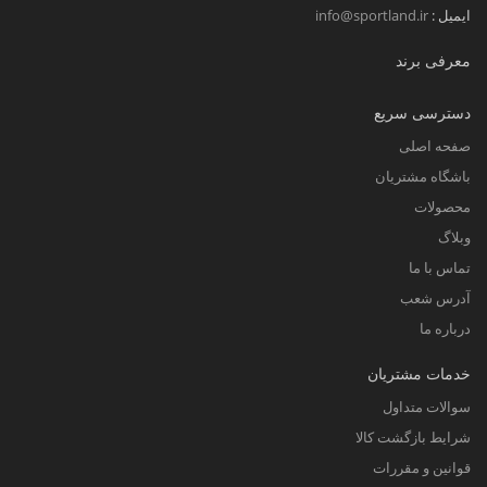
وقتی خوب به نظر می رسید، احساس
ایمیل :
info@sportland.ir
خوبی دارید، و یک رکابی می‌تواند به شما
معرفی برند
کمک کند در طول تمرین خود اعتماد به
نفس و انگیزه بیشتری داشته باشید.
دسترسی سریع
مد روز.
رکابی و شلوارک ورزشی مردانه
صفحه اصلی
باشگاه مشتریان
مد هستند. آن‌ها در رنگ‌ها و سبک‌های
محصولات
متنوعی عرضه می‌شوند، بنابراین
وبلاگ
می‌توانید یکی را پیدا کنید که متناسب با
تماس با ما
سبک شخصی شما باشد.
آدرس شعب
عملکرد
. ست رکابی و شلوارک مردانه
درباره ما
ورزشی فشرده ساز به شما در طی
خدمات مشتریان
تمرین کمک می‌کند تا خون بهتر به عضلاتی
سوالات متداول
که در حال تمرین هستند جریان یابد و
شرایط بازگشت کالا
عملکرد بهتر را باعث می‌شود.
قوانین و مقررات