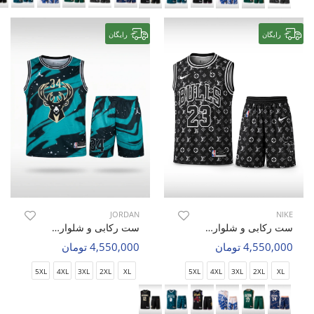
رایگان
رایگان
JORDAN
NIKE
ست رکابی و شلوارک بسکتبال مردانه نایک Nike Hoop Zone M
ست رکابی و شلوارک بسکتبال مردانه جردن Game Master M
4,550,000 تومان
4,550,000 تومان
5XL
4XL
3XL
2XL
XL
5XL
4XL
3XL
2XL
XL