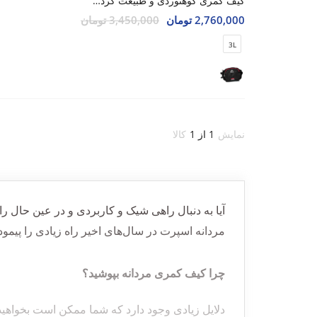
کیف کمری کوهنوردی و طبیعت گردی Unisex بلک آرال Black Aral Air Flow Bag U
2,760,000 تومان
3,450,000 تومان
3L
نمایش
1 از 1
کالا
آیا به دنبال راهی شیک و کاربردی
و در عین حال ر
مردانه اسپرت در سال‌های اخیر راه زیادی را پیمو
چرا کیف کمری مردانه بپوشید؟
دلایل زیادی وجود دارد که شما ممکن است بخواهید