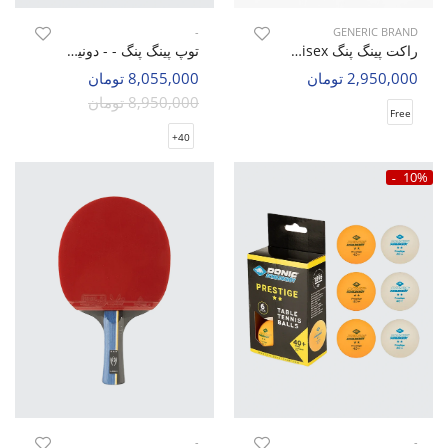
-
GENERIC BRAND
راکت پینگ پنگ Unisex بدون برند Loki 6 Star U
توپ پینگ پنگ - - دونیک 3 ستاره ABS (بسته 120 عددی) HGH
2,950,000 تومان
8,055,000 تومان
8,950,000 تومان
Free
40+
10%
-
-