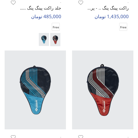
-
-
راکت پینگ پنگ .. - پرو اسپرتز 4 ستاره جلدار دار
جلد راکت پینگ پنگ .. - شیلدکروت 818507
1,435,000 تومان
485,000 تومان
Free
Free
-
-