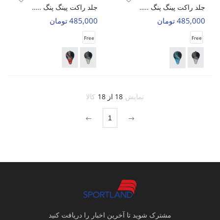
جلد راکت پینگ پنگ .. - شیلدکروت 818507
جلد راکت پینگ پنگ .. - شیلدکروت 818507
485,000 تومان
485,000 تومان
Free
Free
نمایش
18 از 18
کالا
1
مشترک شوید تا آخرین اخبار را دریافت کنید