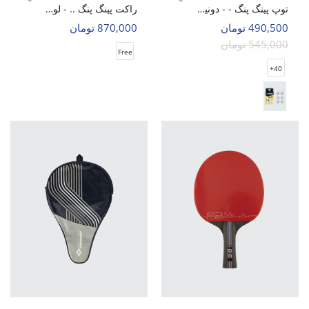
توپ پینگ پنگ - - دونیک شیلدکروت 2 ستاره 40+ PRESTIGE بسته 6 عددی O
راکت پینگ پنگ .. - لوکی 3 ستاره کیف دار K3
490,500 تومان
870,000 تومان
545,000 تومان
Free
40+