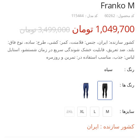
Franko M
کد محصول :
60262
کد مدل :
115444
1,049,700 تومان
3,499,000 تومان
کشور سازنده: ایران، جنس: فلامنت، کمر: کشی، طرح: ساده، نوع فاق:
بلند، ضد تعریق، قابلیت خشک شوندگی سریع در زمان شستشو، استایل
لباس: جذب، مناسب استفاده در: تمرین و روزمره
رنگ :
سیاه
رنگ ها :
سایزها :
2XL
XL
L
M
کشور سازنده : ایران