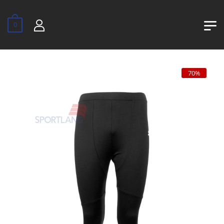
0
70%