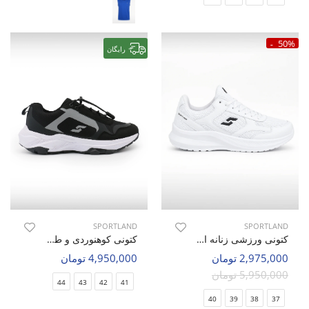
50%
رایگان
SPORTLAND
SPORTLAND
کتونی ورزشی زنانه اسپورتلند Flux Walk W
کتونی کوهنوردی و طبیعت گردی مردانه اسپورتلند Stone Walker M
2,975,000 تومان
4,950,000 تومان
5,950,000 تومان
44
43
42
41
40
39
38
37