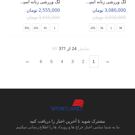
لگ ورزشی زنانه اسپورتلند Fit Leggings W
لگ ورزشی زنانه اسپورتلند Shift Leggings W
3,080,000 تومان
2,555,000 تومان
3,850,000 تومان
3,650,000 تومان
3XL
2XL
XL
L
2XL
XL
L
M
نمایش
24 از 371
کالا
6
5
4
3
2
1
مشترک شوید تا آخرین اخبار را دریافت کنید
ما به شما تمامی اخبار حراج ها و رویداد ها را اطلاع رسانی میکنیم.