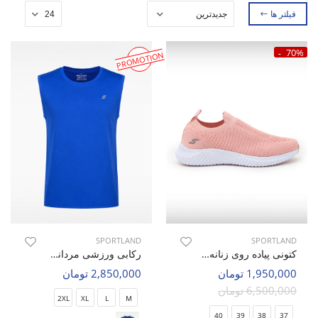
فیلتر ها
70%
PROMOTION
SPORTLAND
SPORTLAND
کتونی پیاده روی زنانه اسپورتلند Fuse Aero W
رکابی ورزشی مردانه اسپورتلند Air Flex M
1,950,000 تومان
2,850,000 تومان
6,500,000 تومان
2XL
XL
L
M
40
39
38
37