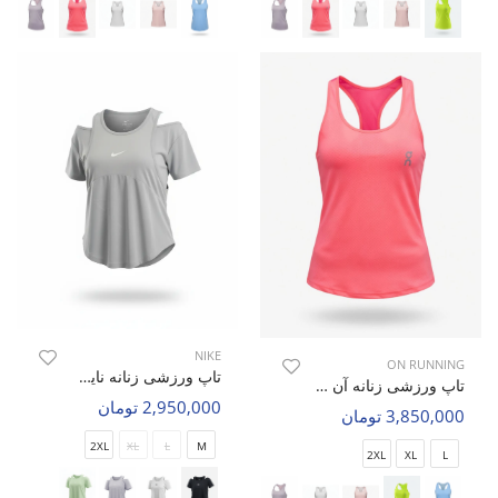
NIKE
ON RUNNING
تاپ ورزشی زنانه نایک Nike Rivona W
تاپ ورزشی زنانه آن رانینگ Velora W
2,950,000 تومان
3,850,000 تومان
2XL
XL
L
M
2XL
XL
L