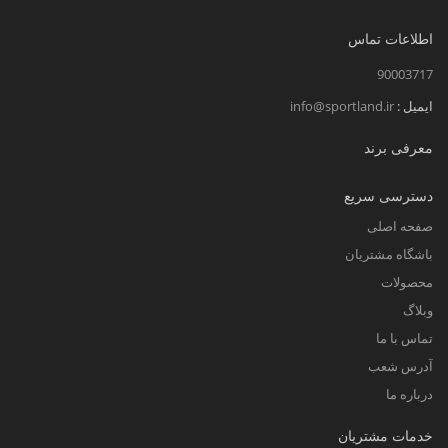
می‌شوند که به خنک و خشک نگه داشتن بدن در
اطلاعات تماس
طول ورزش کمک می‌کنند. تاپ‌های ورزشی
معمولاً دارای ویژگی‌هایی مانند ساپورت داخلی یا
90003717
کاپ برای محافظت و حمایت از سینه‌ها در برابر
ایمیل :
info@sportland.ir
ضربه هستند.
معرفی برند
دسترسی سریع
چرا خانم ها به تاپ ورزشی نیاز دارند؟
صفحه اصلی
باشگاه مشتریان
زنان به تاپ‌های ورزشی نیاز دارند زیرا لباس‌ها و
محصولات
بلوزهای غیرورزشی اغلب حمایت یا پوشش لازم
وبلاگ
را در طول فعالیت بدنی ایجاد نمی‌کنند.
تاپ‌های
تماس با ما
ورزشی
به نگه داشتن سینه‌ها در جای خود کمک
آدرس شعب
می‌کنند و از جهش یا اذیت بودنشان جلوگیری
درباره ما
می‌نمایند. آن‌ها همچنین عرق و رطوبت را جذب
خدمات مشتریان
کرده تا بدن را خنک و خشک نگه دارند.