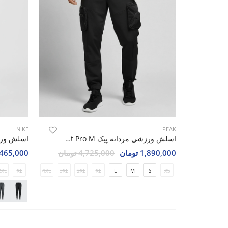
NIKE
PEAK
اسلش ورزشی مردانه پیک Pocket Pro M
1,890,000 تومان
4,725,000 تومان
3,465,000 تو
2XL
XL
4XL
3XL
2XL
XL
L
M
S
XS