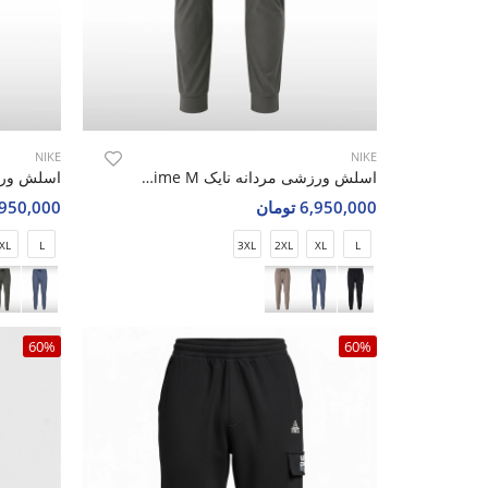
NIKE
NIKE
اسلش ورزشی مردانه نایک Nike Aero Prime M
6,950,000 تومان
6,950,000 تو
XL
L
3XL
2XL
XL
L
60%
60%