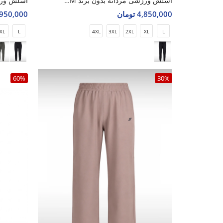
اسلش ورزشی مردانه بدون برند Urban Spirit M
4,850,000 تومان
6,950,000 تو
XL
L
4XL
3XL
2XL
XL
L
60%
30%