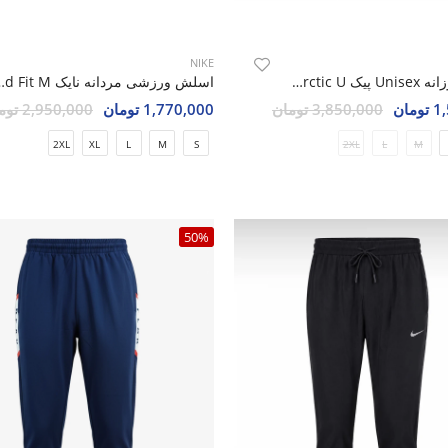
NIKE
اسلش روزانه Unisex پیک Peak Arctic U
اسلش ورزشی مردانه نای
مان
3,850,000 تومان
1,770,000 تومان
2,950,000 تومان
2XL
XL
L
M
S
2XL
L
M
50%