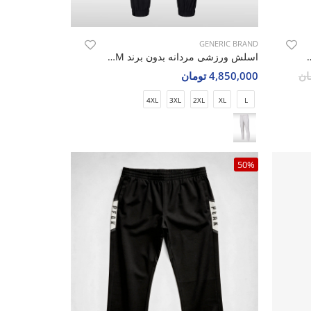
GENERIC BRAND
ک Nike Slim Tapered Fit M
اسلش ورزشی مردانه بدون برند Urban Spirit M
4,850,000 تومان
4XL
3XL
2XL
XL
L
50%