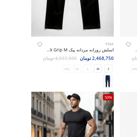
PEAK
پیک Peak Grip M
اسلش روزانه مردانه پیک Peak Grip M
2,468,750 تومان
4,937,500 تومان
4XL
XL
L
M
S
4X
50%