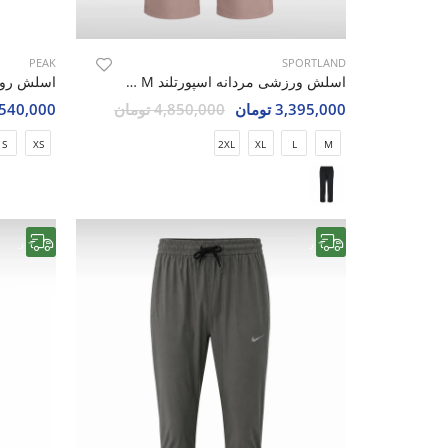
PEAK
SPORTLAND
اسلش ورزشی مردانه اسپورتلند Shift Ease M
3,395,000 تومان
4,850,000 تومان
1,540,000 تو
S
XS
2XL
XL
L
M
رایگان
رایگان