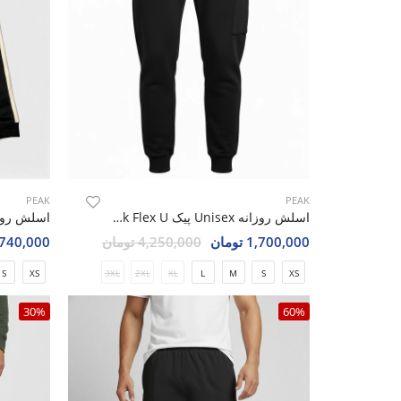
PEAK
PEAK
اسلش روزانه Unisex پیک Peak Flex U
1,700,000 تومان
4,250,000 تومان
1,740,000 تو
S
XS
3XL
2XL
XL
L
M
S
XS
30%
60%