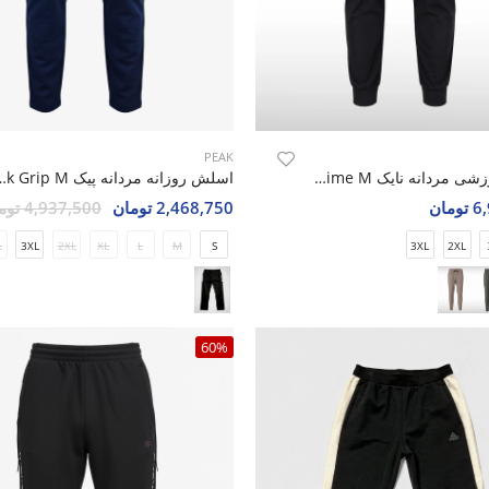
PEAK
اسلش ورزشی مردانه نایک Nike Aero Prime M
اسلش روزانه مردانه 
مان
2,468,750 تومان
4,937,500 تومان
L
3XL
2XL
XL
L
M
S
3XL
2XL
60%