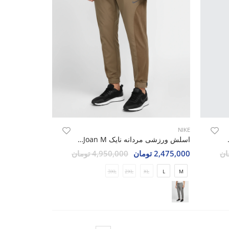
NIKE
Nike Lior
اسلش ورزشی مردانه نایک Nike Joan M
2,475,000 تومان
4,950,000 تومان
3XL
2XL
XL
L
M