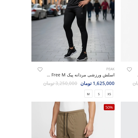
PEAK
Peak E
اسلش ورزشی مردانه پیک Run Free M
1,625,000 تومان
3,250,000 تومان
M
S
XS
50%