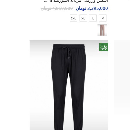
Nike Ae
اسلش ورزشی مردانه اسپورتلند Shift Ease M
3,395,000 تومان
4,850,000 تومان
2XL
XL
L
M
رایگان