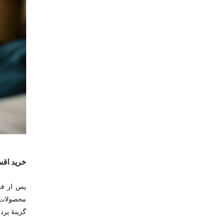
خرید اقس
پس از فع
محصولات م
گزینۀ پرد