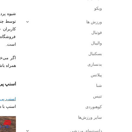
ویکو
شیوه پر
توسط چن
ورزش ‌ها
کاربران 
فوتبال
فروشگاه‌ه
والیبال
است.
بسکتبال
اگر می‌خ
بدنسازی
همراه باش
پیلاتس
اسنپ پ
شنا
تنیس
اسنپ پی
اسنپ با د
کوهنوردی
سایر ورزش‌ها
دانستنیهای ورزشی