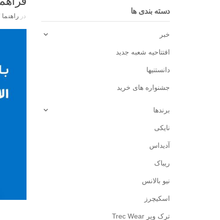
فراهم 
دسته بندی ها
در
راهنما
/
خبر
افتتاحیه شعبه جدید
دانستنیها
جشنواره های خرید
برندها
نایکی
آدیداس
ریباک
نیو بالانس
اسکیچرز
ترک ویر Trec Wear