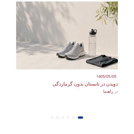
1405/05/05
02/27
دویدن در تابستان بدون گرمازدگی
در
راهنما
انرژی
در
راهن