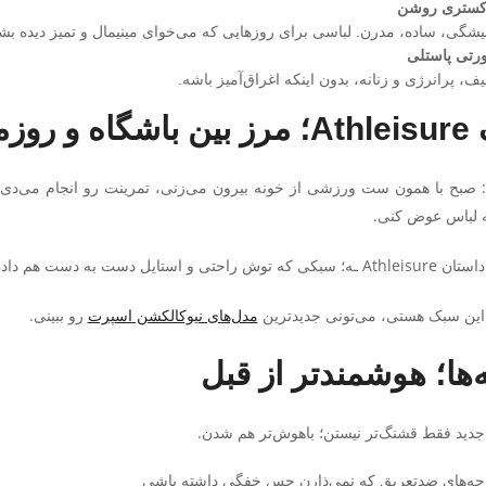
کستری روشن
شگی، ساده، مدرن. لباسی برای روزهایی که می‌خوای مینیمال و تمیز دیده بش
رتی پاستلی
ف، پرانرژی و زنانه، بدون اینکه اغراق‌آمیز باشه.
مره حذف شد
 صبح با همون ست ورزشی از خونه بیرون می‌زنی، تمرینت رو انجام می‌دی،
ه لباس عوض کنی.
 راحتی و استایل دست به دست هم دادن.
 این سبک هستی، می‌تونی جدیدترین
مدل‌های نیوکالکشن اسپرت
رو ببینی.
‌ها؛ هوشمندتر از قبل
جدید فقط قشنگ‌تر نیستن؛ باهوش‌تر هم شدن.
رچه‌های ضدتعریق که نمی‌ذارن حس خفگی داشته باشی