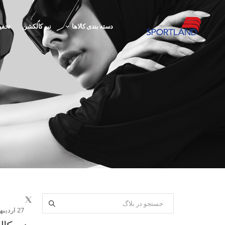
دسته بندی کالاها
نیو کالکشن
تخفی
27 اردیبهشت 1405