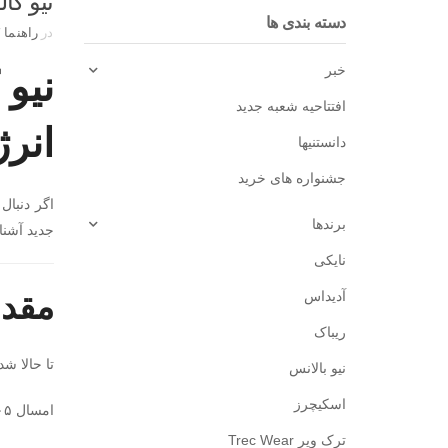
نیو کالکشن لباس
دسته بندی ها
در
راهنما
/
خبر
افتتاحیه شعبه جدید
انرژ
دانستنیها
جشنواره های خرید
اگر دنبال 
برندها
جدید آشنا می‌ک
نایکی
آدیداس
مقدم
ریباک
تا حالا 
نیو بالانس
اسکیچرز
امسال ۱۴۰۵ دقیقاً همون سالیه که جواب این سؤال عوض شده.
ترک ویر Trec Wear