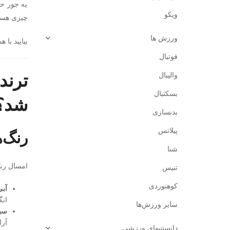
یه جور حس
ویکو
چیزی هس
ورزش ‌ها
بیایید با
فوتبال
والیبال
بسکتبال
شد؟
بدنسازی
پیلاتس
رنگ‌
شنا
امسال رن
تنیس
کوهنوردی
آبی
انگ
سایر ورزش‌ها
سبز
آرا
دانستنیهای ورزشی