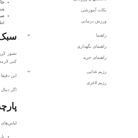
خا
همی
نکات آموزشی
صو
ورزش درمانی
لطی
سبک Athleisure؛ مرز بین باشگاه و روز
راهنما
راهنمای نگهداری
تصور کن:
راهنمای خرید
کنی لازم
رژیم غذایی
این دقیقا داستان Athleisure ـه؛ سبکی که توش
رژیم لاغری
اگر دنبال
پارچه
لباس‌های 
پا