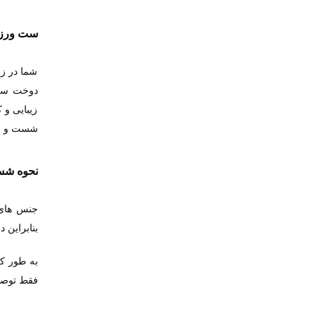
ست ورزشی
شما در زم
دوخت ست 
زیبایی و 
شست و شوی
نحوه شس
جنس های 
بنابراین 
به طور کل
فقط توصیه