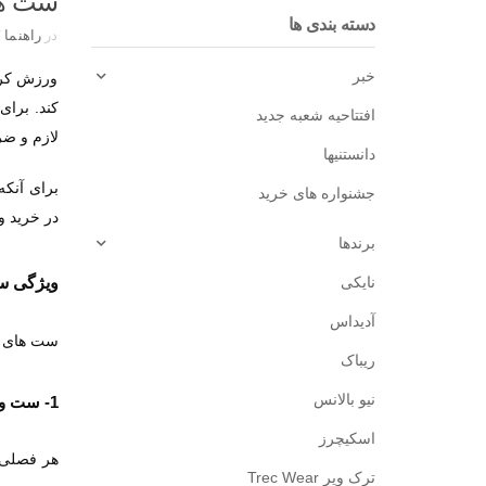
ست ها
دسته بندی ها
در
راهنما
/
خبر
ورزش کرد
کند. برا
افتتاحیه شعبه جدید
لازم و ضر
دانستنیها
برای آنکه
جشنواره های خرید
در خرید و
برندها
نایکی
ویژگی س
آدیداس
ست های ور
ریباک
نیو بالانس
1- ست ورزشی مناسب فصل پاییز گرم است.
اسکیچرز
هر فصلی 
ترک ویر Trec Wear