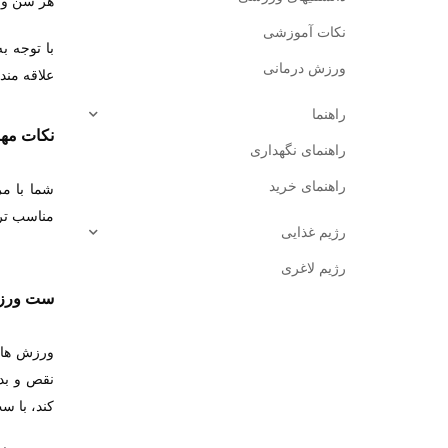
هر سن و 
نکات آموزشی
با توجه ب
ورزش درمانی
علاقه مند 
راهنما
نکات مه
راهنمای نگهداری
راهنمای خرید
شما با م
مناسب تری
رژیم غذایی
رژیم لاغری
ست ورزش
ورزش های 
نقص و بد
کند، با 