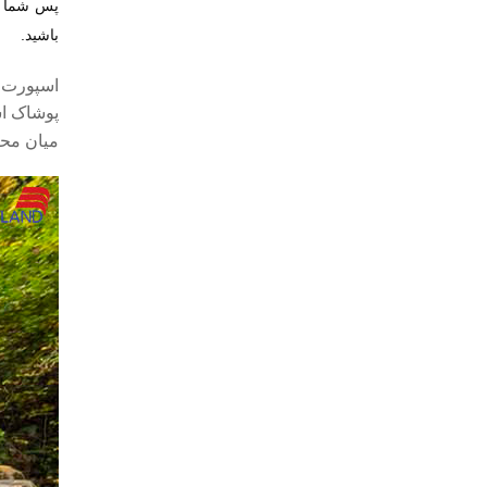
پس شما در
باشید.
اسپورت ل
پوشاک اس
میان محص