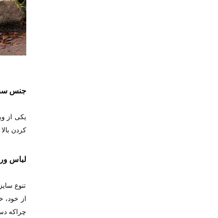
جنس ست 
یکی از و
کردن بالا
لباس ورز
تنوع سای
از خود، 
چراکه دست