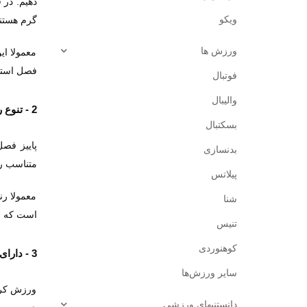
دهیم. در 
ویکو
گرم هستند
ورزش ‌ها
معمولا ای
فصل استفا
فوتبال
والیبال
2 - تنوع رنگ بندی در ست ورزشی مناسب پاییز
بسکتبال
پاییز فص
بدنسازی
متناسب را
پیلاتس
معمولا رن
شنا
است که ب
تنیس
کوهنوردی
3 - دارای تنوع سایز است
سایر ورزش‌ها
ورزش کردن
دانستنیهای ورزشی