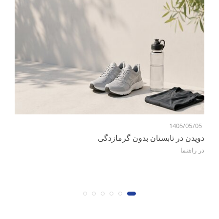
1405/05/05
7
دویدن در تابستان بدون گرمازدگی
در
راهنما
کن
در