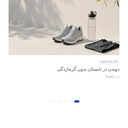
1405/05/05
7
دویدن در تابستان بدون گرمازدگی
در
راهنما
کن
در