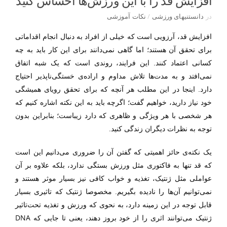
افزایش قد را با این ورزش‌ها احساس کنید
در
دانستنیهای ورزشی
/
نکات آموزشی
افزایش قد، آرزویی است که خیلی از افراد به دنبال انجام اقداماتی
برای تحقق آن هستند؛ اما گاهی نمی‌دانند برای این کار باید به چه
کسانی اعتماد کنند. این فرایند، روندی است که یک شبه اتفاق
نمی‌افتد و به مدت‌ها تلاش مداوم و اراده‌ی خستگی‌نا‌پذیر احتیاج
دارد. اینجا در این مطلب هر آنچه که برای تحقق رویا‌ی همیشگی
خود نیاز دارید، خواهیم گفت؛ اگرچه باید به این نکته اشاره کنیم که
هر شخصی با هر ویژگی و ظاهری که دارد زیباست؛ بنابراین بدون
توجه به نظرات دیگران زندگی کنید.
یک نکته‌ی حائز اهمیتی که گفتن آن را ضروری می‌دانیم این است
که قد تنها به فاکتوری مثل ورزش بستگی ندارد، بلکه علاوه بر آن
عواملی مثل ژنتیک، تغذیه و خواب کافی نیز بسیار موثر هستند و
نمی‌توانیم آن‌ها را نادیده بگیریم. مخصوصا ژنتیک که تاثیری بسیار
قابل توجه در این زمینه دارد، به نحوی که ورزش و تغذیه تحت‌تاثیر
DNA
ژنتیک می‌توانند اثری را از خود بروز دهند، یعنی تا جایی که