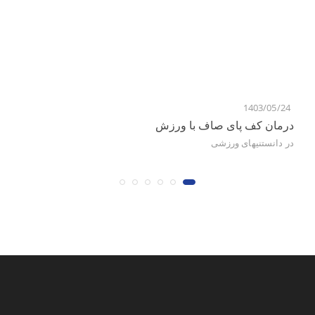
6
1403/05/24
درمان کف پای صاف با ورزش
به
در
دانستنیهای ورزشی
در