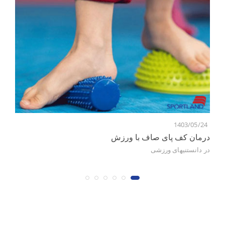
6
1403/05/24
درمان کف پای صاف با ورزش
به
در
دانستنیهای ورزشی
در