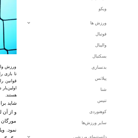
ویکو
ورزش ‌ها
فوتبال
والیبال
بسکتبال
ورزش والی
بدنسازی
تا بازی ر
پیلاتس
قوانین را 
اولین‌بار
شنا
هستند.
تنیس
شاید برا
کوهنوردی
و از آن 
مورگان پ
سایر ورزش‌ها
نمود. وی
دانستنیهای ورزشی