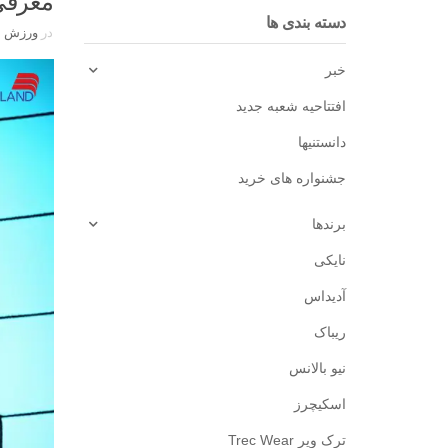
معرفی 
دسته بندی ها
در
ورزش ‌ه
خبر
افتتاحیه شعبه جدید
دانستنیها
جشنواره های خرید
برندها
نایکی
آدیداس
ریباک
نیو بالانس
اسکیچرز
ترک ویر Trec Wear