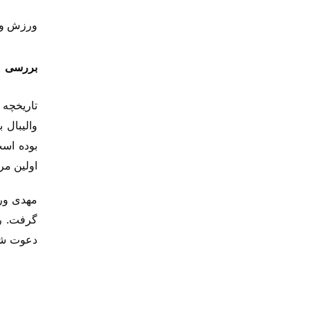
ورزش وال
بررسی
تاریخچه 
والیبال 
بوده است
اولین مر
مهدی ورز
گرفت. ر
دعوت
ش