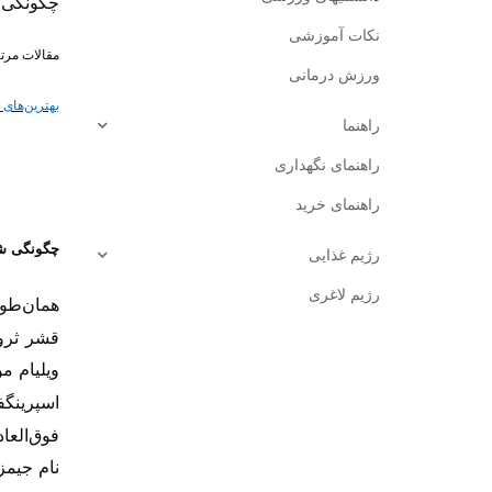
چگونگی ش
نکات آموزشی
مقالات مرت
ورزش درمانی
بهترین‌های
راهنما
راهنمای نگهداری
راهنمای خرید
چگونگی شک
رژیم غذایی
رژیم لاغری
همان‌طور
قشر ثروت
ویلیام م
اسپرینگف
فوق‌العا
نام
جیمز