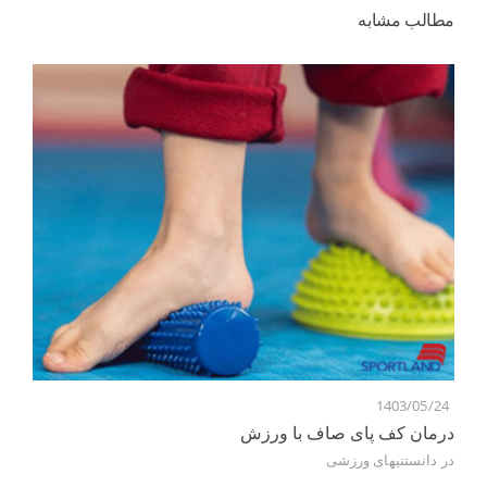
مطالب مشابه
6
1403/05/24
درمان کف پای صاف با ورزش
به
در
دانستنیهای ورزشی
در