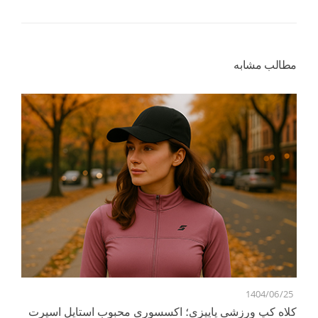
مطالب مشابه
5
1404/06/25
کلاه کپ ورزشی پاییزی؛ اکسسوری محبوب استایل اسپرت
ور