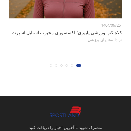
5
1404/06/25
کلاه کپ ورزشی پاییزی؛ اکسسوری محبوب استایل اسپرت
ور
در
دانستنیهای ورزشی
در
مشترک شوید تا آخرین اخبار را دریافت کنید