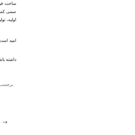
ساخت فو
سمی کمتری
اولیه، تو
امید است 
داشته باش
برچسب 