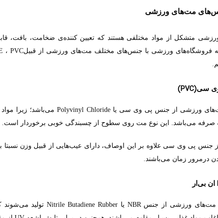
نس‌های مت‌های ورزشی
رزشی متشکل از مواد مختلفی هستند که تعیین کننده‌ی ضخامت، بافت، قابل
ه فروشگاه‌های ورزشی با جنس‌های مختلف مت‌های ورزشی از قبیل
،
E
PVC
م
.
(PVC)
وی سی
‌های ورزشی از جنس پی وی سی یا
می‌باشد؛ زیرا مواد
Polyvinyl Chloride
 صرفه می‌باشد. این نوع مت روی سطوح از چسبندگی خوبی برخوردار است
.
 جنس پی وی سی علاوه بر این اوصاف، دارای عیب‌هایی از قبیل وزن نسبتا بالا
ن درمرور زمان می‌باشند
.
ان بی‌ار
 مت‌های ورزشی از جنس
یا
تولید می‌شوند ک
Nitrile Butadiene Rubber
NBR
 اغلب مواد غذایی بسیار مقاوم می‌باشند. همچنین در برابر تابش اشعه
از م
UV