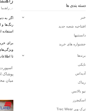
راهنم
دسته بندی ها
در
راهنما
/
خبر
اگر به دن
رنگ‌ها و 
افتتاحیه شعبه جدید
استفاده ا
دانستنیها
برای خرید
جشنواره های خرید
ویژگی‌های
برندها
تا اطلاعا
نایکی
اسپورت 
آدیداس
پوشاک اس
میان محص
ریباک
نیو بالانس
اسکیچرز
ترک ویر Trec Wear