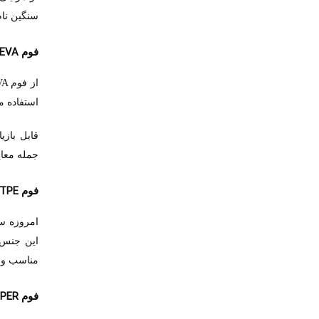
سنگین نام
EVA
فوم
از فوم
VA
استفاده م
قابل باز
جمله معای
TPE
فوم
امروزه س
این جنس 
مناسب وعد
PER
فوم