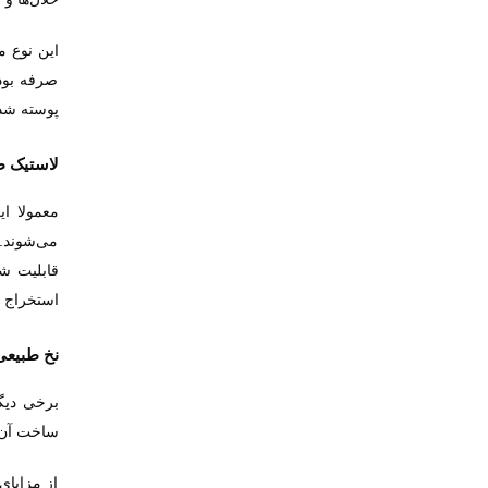
این نوع م
صرفه بود
پوسته شدن
لاستیک ط
معمولا ای
می‌شوند. 
قابلیت شس
استخراج م
نخ طبیعی
برخی دیگر
ساخت آن 
از مزایای