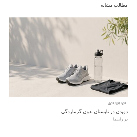
مطالب مشابه
1405/05/05
7
دویدن در تابستان بدون گرمازدگی
در
راهنما
کن
در