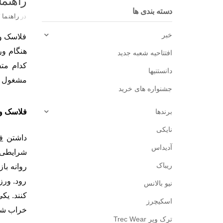
راهنم
دسته بندی ها
در
راهنما
/
خبر
فلاسک ور
هنگام ور
افتتاحیه شعبه جدید
کدام مت
دانستنیها
مشغول ور
جشنواره های خرید
برندها
فلاسک 
نایکی
داشتن
ف
آدیداس
شرایطی ب
ریباک
روانه با
رود. ورز
نیو بالانس
کنند. یک
اسکیچرز
خراب شد
ترک ویر Trec Wear