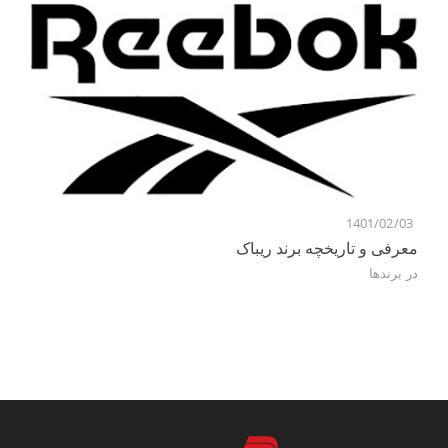
1401/02/03
معرفی و تاریخچه برند ریباک
در
برندها