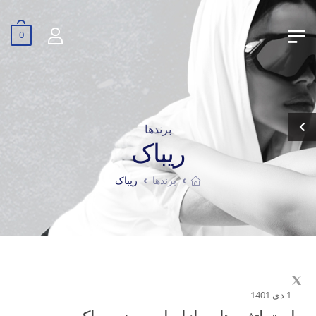
0
برندها
ریباک
برندها
ریباک
1 دی 1401