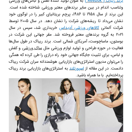
برند ریباک (
Reebok
)
به عنوان
تولید کننده کفش و لباس‌های ورزشی
وتناسب اندام در بین سایر برندهای معتبر ورزشی شناخته شده است.
این برند از سال 1958 تا 1986، پرچم بریتانیای کبیر را در لوگوی خود
نشان می‌داد تا ریشه‌های شرکت را نشان دهد. در سال 2005 توسط
شرکت آلمانی
کالاهای ورزشی آدیداس
خریداری شد، سپس در سال
2021 به گروه برندهای معتبر فروخته شد. مقر جهانی این شرکت در
بوستون، ماساچوست، آمریکای شمالی است. برند ریباک در طول سال‌ها
فعالیت در حوزه طراحی و تولید لوازم ورزشی مثل
ساک ورزشی
و کفش
و لباس، برای تثبیت جایگاه جهانی خود راه درازی را طی کرده که همگی
را می‌توان مدیون استراتژی‌های بازاریابی هوشمندانه سران شرکت ریباک
دانست. در این مقاله از
اسپورتلند
به استراتژ‌ی‌های بازاریابی برند ریباک
پرداخته‌ایم. با ما همراه باشید.