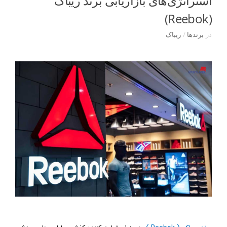
استراتژی‌های بازاریابی برند ریباک
(Reebok)
در
برندها
/
ریباک