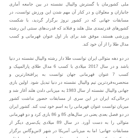
ملی کشورمان با گسترش والیبال نشسته در بین جامعه آماری
جانبازان و معلولان و در کنار آن مهم شدن این ورزش توانست، در
مسابقات جهانی که در کشور نروژ برگزار گردید، با شکست
کشورهای قدرتمندی مثل هلند و فنلاند که قدرت‌های سنتی این رشته
ورزشی هستند، موفق شد برای بار اول عنوان قهرمانی و کسب
مدال طلا را از آن خود کند.
در دو دهه متوالی ایران توانست طلا دار رشته والیبال نشسته در دنیا
باشد و در سال 2017 میلادی با کسب 6 مدال طلای پارالمپیک و
کسب 7 عنوان قهرمانی جهان توانست به پرافتخارترین و
منحصربه‌فردترین تیم والیبال نشسته در دنیا تبدیل شود. اولین بازی
جهانی والیبال نشسته از سال 1983 به میزبانی دلدن هلند آغاز شد و
درحالی‌که ایران در این سری از مسابقات حضور نداشت کشور
میزبان توانست عنوان قهرمانی را به اسم خود ثبت کند. کشور ایران
در دو فصل بعدی یعنی در سال‌های 85 و 86 بازی کرد و دو قهرمانی
.
متوالی را به دست آورد
در سال 89 میلادی یک‌سری دیگر از
مسابقات جهانی؛ اما به میزبانی آمریکا در شهر لاس‌وگاس برگزار