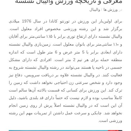
معرفی و تاریخچه ورزش والیبال نشسته
در
ورزش ‌ها
/
والیبال
برای اولین‌بار این ورزش در تورنتو کانادا در سال 1976 میلادی
برگزار شد و این رشته ورزشی مخصوص افراد معلول است.
1.15
والیبال نشسته دارای ارتفاع توری برابر با
سانتی‌متر برای آقایان
1.10
و
سانتی‌متر برای بانوان معلول است. زمین‌بازی والیبال نشسته
دارای ابعادی برابر با 5 متر عرض و 6 متر طول است که اندازه
منطقه حمله برای هر تیم 2 متر است. افرادی که دارای مشکل
جسمی در ناحیه پا هستند می‌توانند در رشته والیبال نشسته شروع به
فعالیت کنند. در والیبال نشسته علاوه بر دریافت سرویس، دفاع نیز
وجود دارد و شخص سرعتی زن احتیاجی نخواهد داشت که زمین را
ترک کند. این ورزش برای کسانی که قسمت بالاتنه آن‌ها سالم است
کاملاً مناسب بوده و لازم نیست که حتماً دارای قد بلندی باشید، دلیل
آن این است که در والیبال نشسته اصلاً پرش از روی زمین انجام
نخواهد شد. چابکی و سرعت عمل داشتن از تمرینات مهم این رشته
ورزشی است.