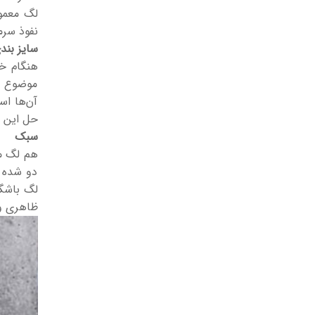
لگ معمول
نفوذ سرم
سایز بند
هنگام خر
موضوع مت
آن‌ها اس
حل این م
سبک
هم لگ مع
دو شده ا
لگ باشگا
ظاهری و