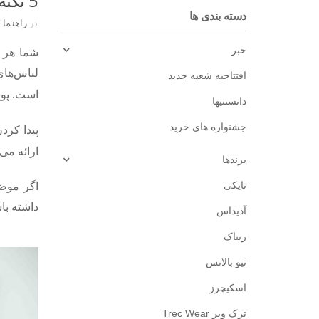
5 نکته مهم هنگام انتخاب لگ زنانه ورزشی
دسته بندی ها
در
راهنما
/
خبر
شما هر و
لباس‌های
افتتاحیه شعبه جدید
است.
پو
دانستنیها
جشنواره های خرید
پیدا کرد
ارائه می
برندها
نایکی
اگر موضو
داشته با
آدیداس
ریباک
نیو بالانس
اسکیچرز
ترک ویر Trec Wear