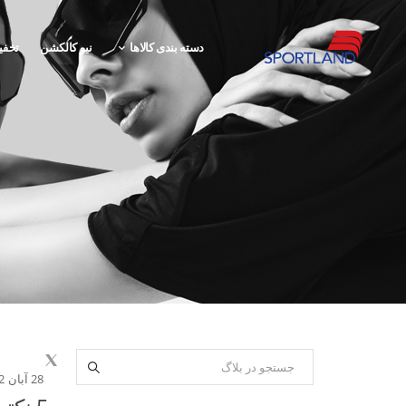
دسته بندی کالاها
نیو کالکشن
تخفی
28 آبان 1402