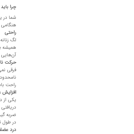
چرا باید
شما در ی
هنگامی ک
راحتی
لگ زنانه
همیشه با
آن‌هایی 
حرکت نا
فرقی نمی
نامحدود 
راحت باش
افزایش ع
یکی از د
دریافتی 
ضربه گیر
در طول ت
درد عضلا