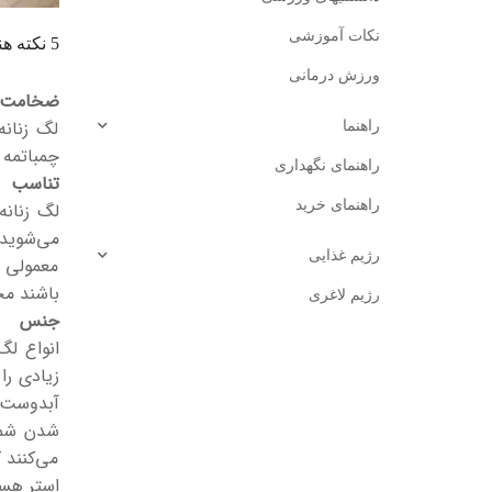
نکات آموزشی
5 نکته هنگام انتخاب لگ زنانه ورزشی
ورزش درمانی
ضخامت
لگ زنانه
راهنما
چمباتمه 
راهنمای نگهداری
تناسب
راهنمای خرید
لگ زنانه
می‌شوید 
رژیم غذایی
معمولی د
باشند م
رژیم لاغری
جنس
زیادی را
شدن شما
می‌کنند 
استر هست