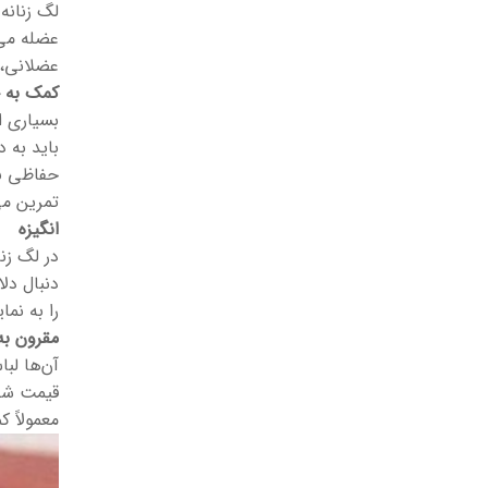
لگ زنانه
عضله می‌
عضلانی، 
کمک به 
بسیاری ا
باید به 
حفاظی بر
تمرین می
انگیزه
در لگ زن
دنبال دل
را به نم
مقرون به
آن‌ها لب
قیمت شلو
معمولاً 