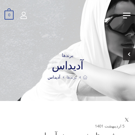
0
برندها
آدیداس
برندها
آدیداس
5 اردیبهشت 1401