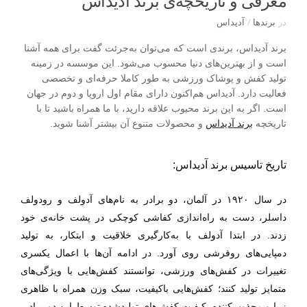
معرفی و تاریخچه‌ی برند آدیداس
در
برندها
/
آدیداس
برند آدیداس، برندی است که می‌توان به‌جرئت گفت برای همه آشنا
است و از بهترین‌های دنیا محسوب می‌شود. این موسسه در زمینه
تولید کفش و پوشاک ورزشی به طور کاملا حرفه‌ای و تخصصی
فعالیت دارد. آدیداس هم‌اکنون دارای مقام اول اروپا و دوم در جهان
است. اگر به این برند محبوب علاقه دارید، با ما همراه باشید تا با
تاریخچه
برند آدیداس
و محصولات متنوع آن بیشتر آشنا شوید.
تاریخ تاسیس برند آدیداس:
در سال ۱۹۲۰ در آلمان، دو برادر به نام‌های آدولف و رودولف
داسلر، دست به راه‌اندازی کفاشی کوچکی در پشت خانه‌ی خود
زدند. در ابتدا آدولف با به‌کارگیری خلاقیت و ابتکار، به تولید
دمپایی‌های روفرشی روی آورد. در ادامه آن‌ها با اعمال یکسری
تغییرات در کفش‌های ورزشی، توانستند کفش‌هایی با ویژگی‌های
متمایز تولید کنند؛ کفش‌هایی با‌کیفیت، سبک ‌وزن همراه با ظاهری
زیبا و مجذوب‌کننده. کیفیت کفش‌های تولید‌شده توسط این دو برادر،