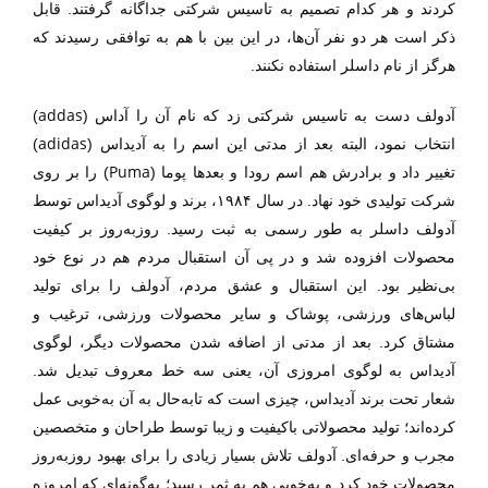
کردند و هر کدام تصمیم به تاسیس شرکتی جدا‌گانه گرفتند. قابل
ذکر است هر دو نفر آن‌ها، در این بین با هم به توافقی رسیدند که
هرگز از نام داسلر استفاده نکنند.
addas
آدولف دست به تاسیس شرکتی زد که نام آن را آداس (
)
adidas
انتخاب نمود، البته بعد از مدتی این اسم را به آدیداس (
)
Puma
تغییر داد و برادرش هم اسم رودا و بعد‌ها پوما (
) را بر روی
شرکت تولیدی خود نهاد. در سال ۱۹۸۴، برند و لوگوی آدیداس توسط
آدولف داسلر به طور رسمی به ثبت رسید. روز‌به‌روز بر کیفیت
محصولات افزوده شد و در پی آن استقبال مردم هم در نوع خود
بی‌نظیر بود. این استقبال و عشق مردم، آدولف را برای تولید
لباس‌های ورزشی، پوشاک و سایر محصولات ورزشی، ترغیب و
مشتاق کرد. بعد از مدتی از اضافه ‌شدن محصولات دیگر، لوگوی
آدیداس به لوگوی امروزی آن، یعنی سه خط معروف تبدیل شد.
شعار تحت برند آدیداس، چیزی است که تابه‌حال به آن به‌خوبی عمل
کرده‌اند؛ تولید محصولاتی با‌کیفیت و زیبا توسط طراحان و متخصصین
مجرب و حرفه‌ای. آدولف تلاش بسیار زیادی را برای بهبود روز‌به‌روز
محصولات خود کرد و به‌خوبی هم به ثمر رسید؛ به‌گونه‌ای که امروزه