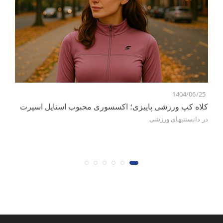
5
1404/06/25
کلاه کپ ورزشی پاییزی؛ اکسسوری محبوب استایل اسپرت
ور
در
دانستنیهای ورزشی
در