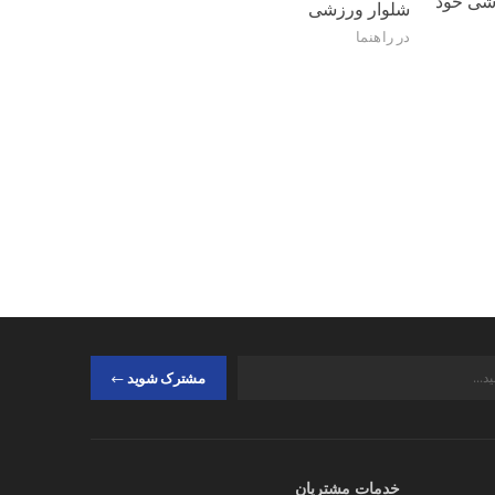
شی خود
1401/03/31
شلوار ورزشی
راهنمای شست
در
راهنما
ورزشی
در
راهنما
مشترک شوید
خدمات مشتریان