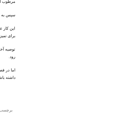
مرطوب اس
سپس به ک
این کار ع
برای تمی
توصیه آخر
.
رود
اما در فص
داشته باش
برچسب 