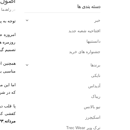
اصول خ
دسته بندی ها
در
راهنما
/
خبر
توجه به 
افتتاحیه شعبه جدید
امروزه ط
دانستنیها
روزمره هس
تصمیم گیر
جشنواره های خرید
همچنین ا
برندها
مناسبی ب
نایکی
اما این 
آدیداس
که در شرا
ریباک
پا قلب د
نیو بالانس
کفشی که 
اسکیچرز
23
مردانه
ترک ویر Trec Wear