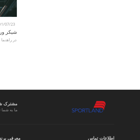
01/07/23
شیکر ورز
در
راهنما
مشترک شوی
ما به شما ت
اطلاعات تماس
معرفی برند