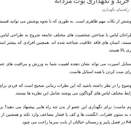
رید و نگهداری بوت مردانه
راهنمای نگهداری
پوشش از نکات مهم ظاهری است. به طوری که با نحوه پوشش می توانید قسمتی
راحان لباس با شناختن شخصیت های مختلف جامعه شروع به طراحی لباس می 
تند، انسان های فاقد خلاقیت شناخته شده اند. همچنین افرادی که بیشتر اس
.
ی بالا هستند
ستایل اسپرت می تواند نشان دهنده اهمیت شما به ورزش و مراقبت های جسم
.
رای ست کردن با همه استایل هاست
موضوع را در نظر داشته باشید که این نظرات زمانی صحیح است که فردی برا
.
یط مختلف لباس های گوناگون می پوشند شامل این نظریه ها نیستند
وم ماست؛ برای نگهداری این عضو از بدن چه راه هایی پیشنهاد می دهید؟ ب
به ستون فقرات، انگشت ها و کف پا فشار مضاعف وارد نکند و همچنین از 
.
20
در فصل پاییز و زمستان خیالتان از بابت سرما راحت می شود