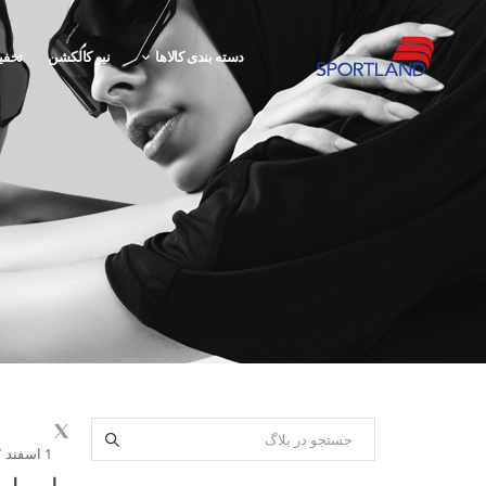
دسته بندی کالاها
نیو کالکشن
تخفی
1 اسفند 1397